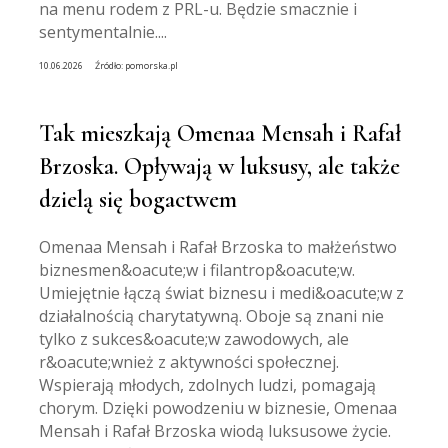
na menu rodem z PRL-u. Będzie smacznie i
sentymentalnie....
10.06.2026
Źródło:
pomorska.pl
Tak mieszkają Omenaa Mensah i Rafał
Brzoska. Opływają w luksusy, ale także
dzielą się bogactwem
Omenaa Mensah i Rafał Brzoska to małżeństwo
biznesmen&oacute;w i filantrop&oacute;w.
Umiejętnie łączą świat biznesu i medi&oacute;w z
działalnością charytatywną. Oboje są znani nie
tylko z sukces&oacute;w zawodowych, ale
r&oacute;wnież z aktywności społecznej.
Wspierają młodych, zdolnych ludzi, pomagają
chorym. Dzięki powodzeniu w biznesie, Omenaa
Mensah i Rafał Brzoska wiodą luksusowe życie.