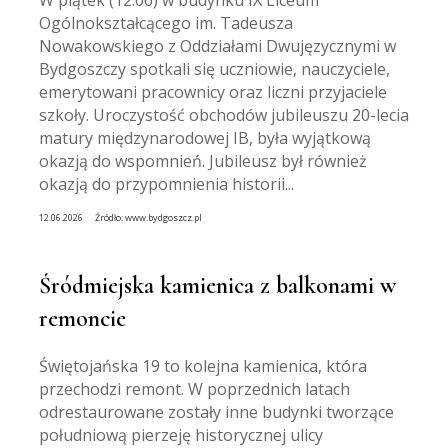
W piątek (12.06) w budynku IX Liceum
Ogólnokształcącego im. Tadeusza
Nowakowskiego z Oddziałami Dwujęzycznymi w
Bydgoszczy spotkali się uczniowie, nauczyciele,
emerytowani pracownicy oraz liczni przyjaciele
szkoły. Uroczystość obchodów jubileuszu 20-lecia
matury międzynarodowej IB, była wyjątkową
okazją do wspomnień. Jubileusz był również
okazją do przypomnienia historii...
12.06.2026
Źródło:
www.bydgoszcz.pl
Śródmiejska kamienica z balkonami w
remoncie
Świętojańska 19 to kolejna kamienica, która
przechodzi remont. W poprzednich latach
odrestaurowane zostały inne budynki tworzące
południową pierzeję historycznej ulicy