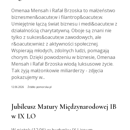
Omenaa Mensah i Rafał Brzoska to małżeństwo
biznesmen&oacute;w i filantrop&oacute;w.
Umiejętnie łączą świat biznesu i medi&oacute;w z
działalnością charytatywną. Oboje są znani nie
tylko z sukces&oacute;w zawodowych, ale
r&oacute;wnież z aktywności społecznej.
Wspierają młodych, zdolnych ludzi, pomagają
chorym. Dzięki powodzeniu w biznesie, Omenaa
Mensah i Rafał Brzoska wiodą luksusowe życie.
Tak żyją małżonkowie miliarderzy - zdjęcia
pokazujemy w...
12.06.2026
Źródło:
pomorska.pl
Jubileusz Matury Międzynarodowej IB
w IX LO