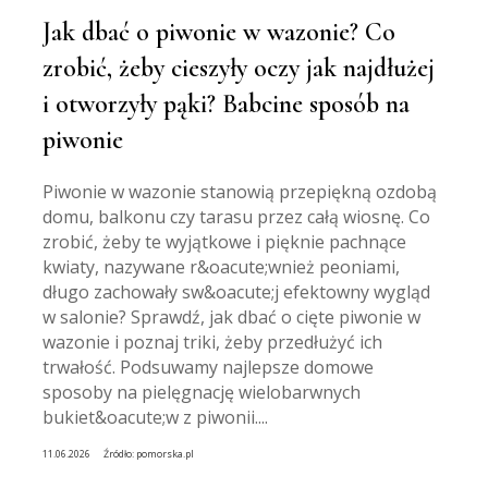
Jak dbać o piwonie w wazonie? Co
zrobić, żeby cieszyły oczy jak najdłużej
i otworzyły pąki? Babcine sposób na
piwonie
Piwonie w wazonie stanowią przepiękną ozdobą
domu, balkonu czy tarasu przez całą wiosnę. Co
zrobić, żeby te wyjątkowe i pięknie pachnące
kwiaty, nazywane r&oacute;wnież peoniami,
długo zachowały sw&oacute;j efektowny wygląd
w salonie? Sprawdź, jak dbać o cięte piwonie w
wazonie i poznaj triki, żeby przedłużyć ich
trwałość. Podsuwamy najlepsze domowe
sposoby na pielęgnację wielobarwnych
bukiet&oacute;w z piwonii....
11.06.2026
Źródło:
pomorska.pl