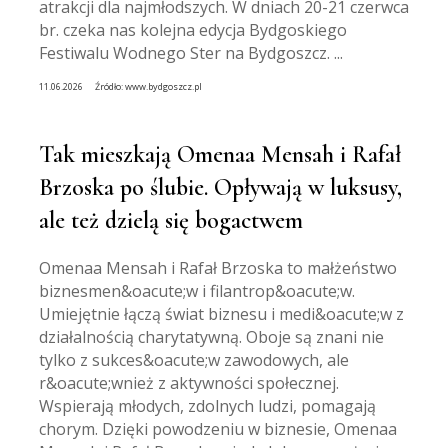
atrakcji dla najmłodszych. W dniach 20-21 czerwca
br. czeka nas kolejna edycja Bydgoskiego
Festiwalu Wodnego Ster na Bydgoszcz. ...
11.06.2026
Źródło:
www.bydgoszcz.pl
Tak mieszkają Omenaa Mensah i Rafał
Brzoska po ślubie. Opływają w luksusy,
ale też dzielą się bogactwem
Omenaa Mensah i Rafał Brzoska to małżeństwo
biznesmen&oacute;w i filantrop&oacute;w.
Umiejętnie łączą świat biznesu i medi&oacute;w z
działalnością charytatywną. Oboje są znani nie
tylko z sukces&oacute;w zawodowych, ale
r&oacute;wnież z aktywności społecznej.
Wspierają młodych, zdolnych ludzi, pomagają
chorym. Dzięki powodzeniu w biznesie, Omenaa