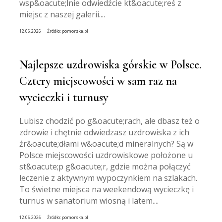
wsp&oacute;lnie odwiedźcie kt&oacute;reś z
miejsc z naszej galerii....
12.06.2026
Źródło:
pomorska.pl
Najlepsze uzdrowiska górskie w Polsce.
Cztery miejscowości w sam raz na
wycieczki i turnusy
Lubisz chodzić po g&oacute;rach, ale dbasz też o
zdrowie i chętnie odwiedzasz uzdrowiska z ich
źr&oacute;dłami w&oacute;d mineralnych? Są w
Polsce miejscowości uzdrowiskowe położone u
st&oacute;p g&oacute;r, gdzie można połączyć
leczenie z aktywnym wypoczynkiem na szlakach.
To świetne miejsca na weekendową wycieczkę i
turnus w sanatorium wiosną i latem....
12.06.2026
Źródło:
pomorska.pl