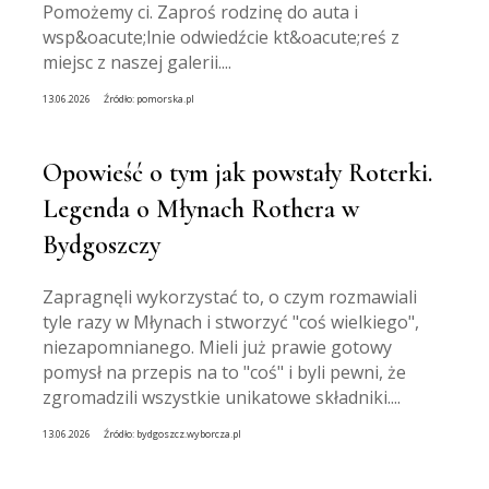
Pomożemy ci. Zaproś rodzinę do auta i
wsp&oacute;lnie odwiedźcie kt&oacute;reś z
miejsc z naszej galerii....
13.06.2026
Źródło:
pomorska.pl
Opowieść o tym jak powstały Roterki.
Legenda o Młynach Rothera w
Bydgoszczy
Zapragnęli wykorzystać to, o czym rozmawiali
tyle razy w Młynach i stworzyć "coś wielkiego",
niezapomnianego. Mieli już prawie gotowy
pomysł na przepis na to "coś" i byli pewni, że
zgromadzili wszystkie unikatowe składniki....
13.06.2026
Źródło:
bydgoszcz.wyborcza.pl