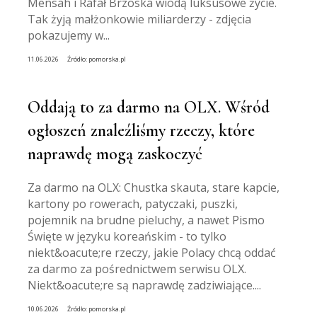
Mensah i Rafał Brzoska wiodą luksusowe życie.
Tak żyją małżonkowie miliarderzy - zdjęcia
pokazujemy w...
11.06.2026
Źródło:
pomorska.pl
Oddają to za darmo na OLX. Wśród
ogłoszeń znaleźliśmy rzeczy, które
naprawdę mogą zaskoczyć
Za darmo na OLX: Chustka skauta, stare kapcie,
kartony po rowerach, patyczaki, puszki,
pojemnik na brudne pieluchy, a nawet Pismo
Święte w języku koreańskim - to tylko
niekt&oacute;re rzeczy, jakie Polacy chcą oddać
za darmo za pośrednictwem serwisu OLX.
Niekt&oacute;re są naprawdę zadziwiające....
10.06.2026
Źródło:
pomorska.pl