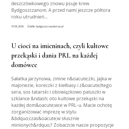
deszczówkowego znowu psuje krew
Bydgoszczanom. A przed nami jeszcze półtora
roku utrudnień....
10.06.2026
Źródło:
bydgoszcz.wyborcza.pl
U cioci na imieninach, czyli kultowe
przekąski i dania PRL na każdej
domówce
Sałatka jarzynowa, zimne n&oacute;żki, jajka w
majonezie, koreczki z kiełbasy i ż&oacute;łtego
sera, sos tatarski i obowiązkowo paluszki w
szklance &ndash; oto kultowe przekąski na
każdej dom&oacute;wce w PRL-u. Macie ochotę
zorganizować imprezę w stylu
&bdquo;czas&oacute;w słusznie
minionych&rdquo;? Zobaczcie nasze propozycje