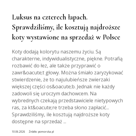
Luksus na czterech łapach.
Sprawdziliśmy, ile kosztują najdroższe
koty wystawione na sprzedaż w Polsce
Koty dodają kolorytu naszemu życiu. Są
charakterne, indywidualistyczne, piękne. Potrafią
rozbawić do łez, ale także przyprawić o
zawr&oacute;t głowy. Można śmiało zaryzykować
stwierdzenie, że to najulubieńsze zwierzaki
większej części os&oacute;b. Jednak nie każdy
zadowoli się uroczym dachowcem. Na
wybrednych czekają przedstawiciele nietypowych
ras, za kt&oacute;re trzeba słono zapłacić...
Sprawdziliśmy, ile kosztują najdroższe koty
dostępne na sprzedaż ...
10.06.2026
Źródło:
pomorska.pl