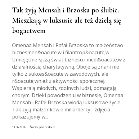
Tak żyją Mensah i Brzoska po ślubie.
Mieszkają w luksusie ale też dzielą się
bogactwem
Omenaa Mensah i Rafał Brzoska to małżeństwo
biznesmen&oacute;w i filantrop&oacute;w.
Umiejętnie łączą świat biznesu i medi&oacute;w z
działalnością charytatywną. Oboje są znani nie
tylko z sukces&oacute;w zawodowych, ale
r&oacute;wnież z aktywności społecznej.
Wspierają młodych, zdolnych ludzi, pomagają
chorym. Dzięki powodzeniu w biznesie, Omenaa
Mensah i Rafał Brzoska wiodą luksusowe życie.
Tak żyją małżonkowie miliarderzy - zdjęcia
pokazujemy w...
11.06.2026
Źródło:
pomorska.pl